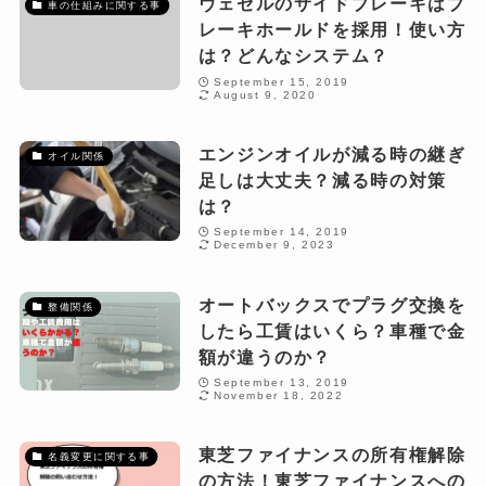
ヴェゼルのサイドブレーキはブ
車の仕組みに関する事
レーキホールドを採用！使い方
は？どんなシステム？
September 15, 2019
August 9, 2020
エンジンオイルが減る時の継ぎ
オイル関係
足しは大丈夫？減る時の対策
は？
September 14, 2019
December 9, 2023
オートバックスでプラグ交換を
整備関係
したら工賃はいくら？車種で金
額が違うのか？
September 13, 2019
November 18, 2022
東芝ファイナンスの所有権解除
名義変更に関する事
の方法！東芝ファイナンスへの