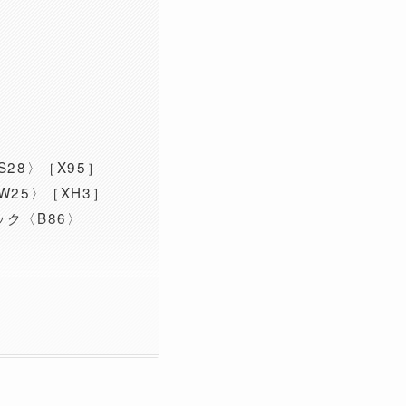
28〉［X95］
25〉［XH3］
ク〈B86〉