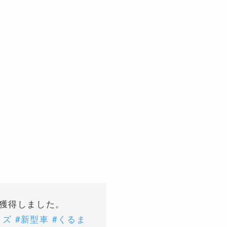
を獲得しました。
イズ
#新型車
#くるま