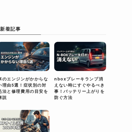
新着記事
車のエンジンがかからな
nboxブレーキランプ消
い理由5選！症状別の対
えない時にすぐやるべき
処法と修理費用の目安を
事！バッテリー上がりを
解説
防ぐ方法